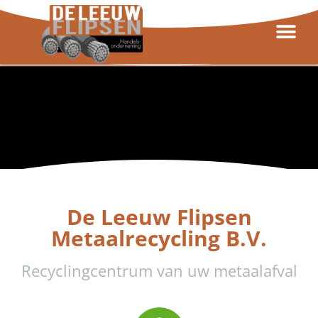
De Leeuw Flipsen
Metaalrecycling B.V.
Recyclingcentrum van uw metaalafval