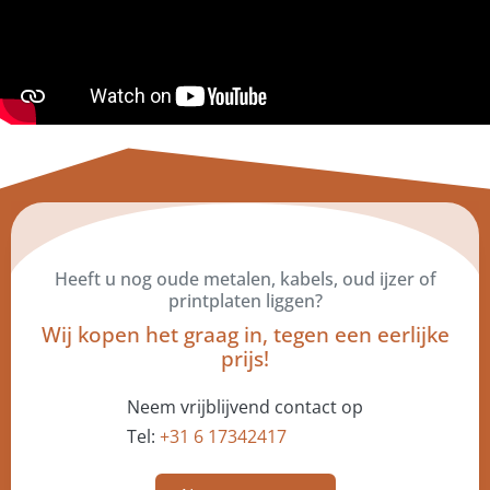
Heeft u nog oude metalen, kabels, oud ijzer of
printplaten liggen?
Wij kopen het graag in, tegen een eerlijke
prijs!
Neem vrijblijvend contact op
Tel:
+31 6 17342417