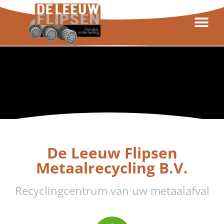
De Leeuw Flipsen
Metaalrecycling B.V.
Recyclingcentrum van uw metaalafval